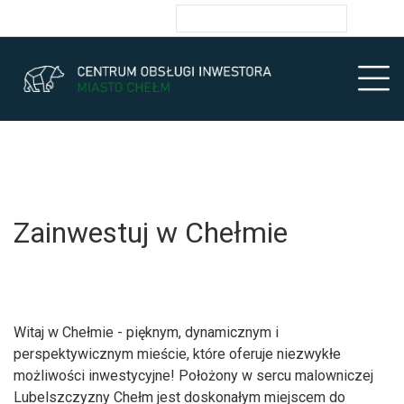
Przejdź do głównych treści
Przejdź do wyszukiwarki
Przejdź do głównego menu
Ułatwienia dostępności
enu
Prz
Zainwestuj w Chełmie
Witaj w Chełmie - pięknym, dynamicznym i
perspektywicznym mieście, które oferuje niezwykłe
możliwości inwestycyjne! Położony w sercu malowniczej
Lubelszczyzny Chełm jest doskonałym miejscem do