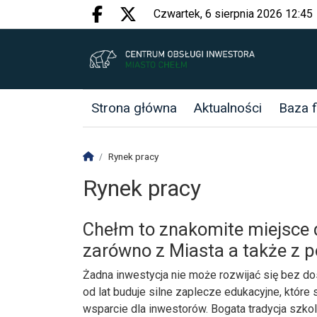
Przejdź do głównych treści
Przejdź do wyszukiwarki
Przejdź do głównego menu
czwartek, 6 sierpnia 2026 12:45
Facebook.com
X.com
Strona główna
Aktualności
Baza fi
Hub Technologiczny
East Park Che
Strona główna
Rynek pracy
Rynek pracy
Chełm to znakomite miejsce
zarówno z Miasta a także z p
Żadna inwestycja nie może rozwijać się bez do
od lat buduje silne zaplecze edukacyjne, które 
wsparcie dla inwestorów. Bogata tradycja szk