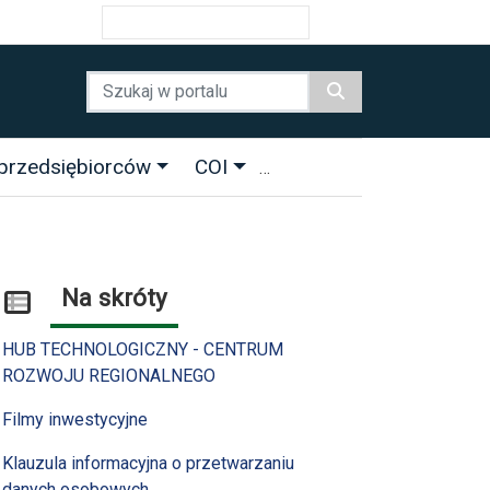
Ułatwienia dostępności
przedsiębiorców
COI
Na skróty
HUB TECHNOLOGICZNY - CENTRUM
ROZWOJU REGIONALNEGO
Filmy inwestycyjne
Klauzula informacyjna o przetwarzaniu
danych osobowych