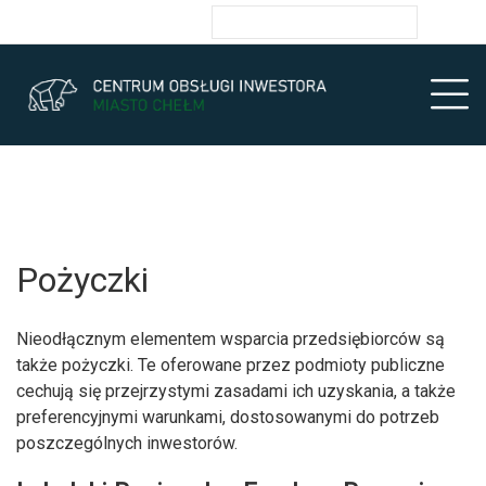
Przejdź do głównych treści
Przejdź do wyszukiwarki
Przejdź do głównego menu
Ułatwienia dostępności
enu
Prz
Pożyczki
Nieodłącznym elementem wsparcia przedsiębiorców są
także pożyczki. Te oferowane przez podmioty publiczne
cechują się przejrzystymi zasadami ich uzyskania, a także
preferencyjnymi warunkami, dostosowanymi do potrzeb
poszczególnych inwestorów.