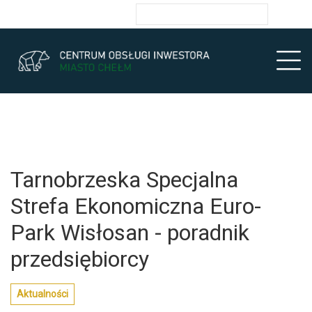
Przejdź do głównych treści
Przejdź do wyszukiwarki
Przejdź do głównego menu
Ułatwienia dostępności
enu
Prz
Tarnobrzeska Specjalna
Strefa Ekonomiczna Euro-
Park Wisłosan - poradnik
przedsiębiorcy
Aktualności