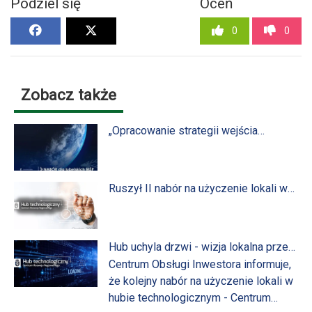
Podziel się
Oceń
0
0
Zobacz także
„Opracowanie strategii wejścia
(ekspansji) na nowe rynki zagraniczne
dla mikro, małych i średnich
przedsiębiorstw (MŚP) z
województwa lubelskiego”.
Ruszył II nabór na użyczenie lokali w
Hubie technologicznym - Centrum
Rozwoju Regionalnego!
Hub uchyla drzwi - wizja lokalna przed
naborem na użyczenie biur
Centrum Obsługi Inwestora informuje,
że kolejny nabór na użyczenie lokali w
hubie technologicznym - Centrum