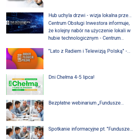
Rozwoju Regionalnego!
Hub uchyla drzwi - wizja lokalna przed
naborem na użyczenie biur
Centrum Obsługi Inwestora informuje,
że kolejny nabór na użyczenie lokali w
hubie technologicznym - Centrum
Rozwoju Regionalnego w Chełmie przy
"Lato z Radiem i Telewizją Polską" -
ul. Dreszera 3, odbędzie się w terminie
18 lipca 2026 r. !
od 30 czerwca do 10 lipca br. Przed
rozpoczęciem naboru, zainteresowani
prowadzeniem działalności w hubie,
Dni Chełma 4-5 lipca!
mogą obejrzeć dostępne biura
podczas wizji lokalnej, organizowanej
w dniach 25-29 czerwca w dni
Bezpłatne webinarium „Fundusze
robocze, w godzinach 9-10.
Europejskie 2021-2027 dla
przedsiębiorców” organizowanym
przez Główny Punkt Informacyjny
Funduszy Europejskich w Lublinie
Spotkanie informacyjne pt. "Fundusze
Europejskie 2021 - 2027 dla