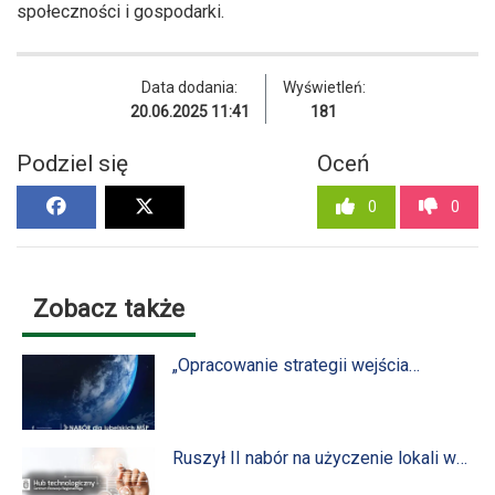
społeczności i gospodarki.
Data dodania:
Wyświetleń:
20.06.2025 11:41
181
Podziel się
Oceń
0
0
Zobacz także
„Opracowanie strategii wejścia
(ekspansji) na nowe rynki zagraniczne
dla mikro, małych i średnich
przedsiębiorstw (MŚP) z
województwa lubelskiego”.
Ruszył II nabór na użyczenie lokali w
Hubie technologicznym - Centrum