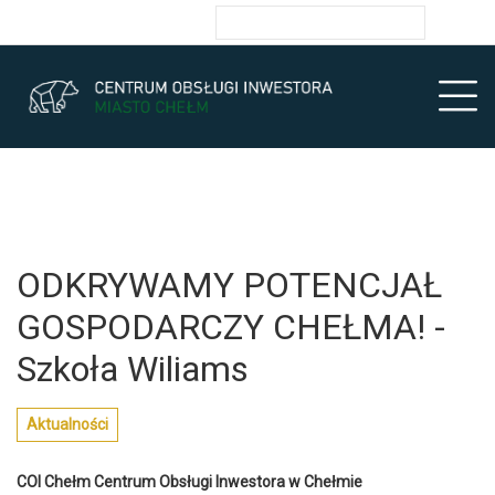
Przejdź do głównych treści
Przejdź do wyszukiwarki
Przejdź do głównego menu
Ułatwienia dostępności
enu
Prz
ODKRYWAMY POTENCJAŁ
GOSPODARCZY CHEŁMA! -
Szkoła Wiliams
Aktualności
COI Chełm Centrum Obsługi Inwestora w Chełmie